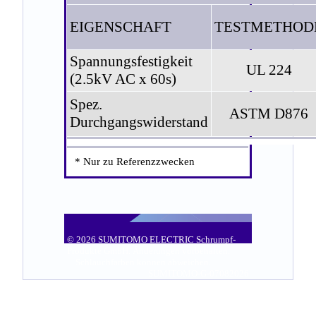
EIGENSCHAFT
TESTMETHOD
Spannungsfestigkeit
UL 224
(2.5kV AC x 60s)
Spez.
ASTM D876
Durchgangswiderstand
* Nur zu Referenzzwecken
© 2026 SUMITOMO ELECTRIC Schrumpf-
Produkte GmbH. Änderungen vorbehalten.
Schlauchfarben können abweichen.
SUMITOMO-G-07082026