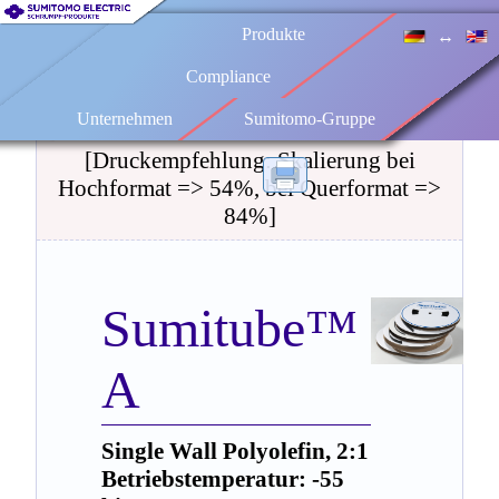
Produkte
↔
Technisches Datenblatt
Compliance
Unternehmen
Sumitomo-Gruppe
Datenblatt drucken:
[Druckempfehlung: Skalierung bei
Hochformat => 54%, bei Querformat =>
84%]
Sumitube™
A
Single Wall Polyolefin, 2:1
Betriebstemperatur: -55